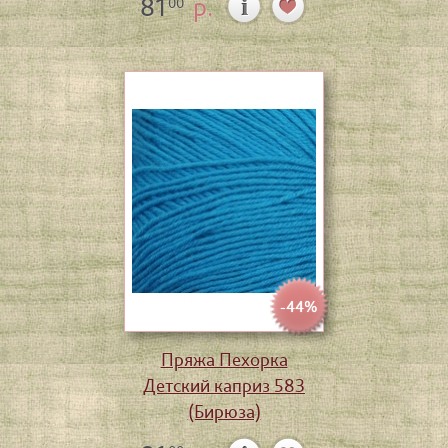
81
р.
00
-44%
Пряжа Пехорка
Детский каприз 583
(Бирюза)