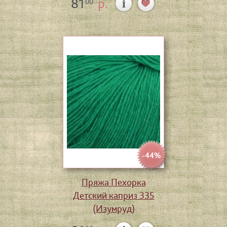
81
р.
00
-44%
Пряжа Пехорка
Детский каприз 335
(Изумруд)