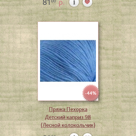
81
р.
00
-44%
Пряжа Пехорка
Детский каприз 98
(Лесной колокольчик)