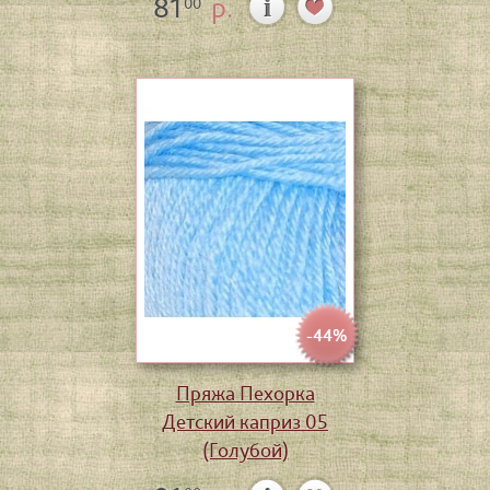
81
р.
00
-44%
Пряжа Пехорка
Детский каприз 05
(Голубой)