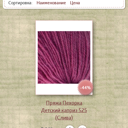
Сортировка:
Наименование
Цена
-44%
Пряжа Пехорка
Детский каприз 525
(Слива)