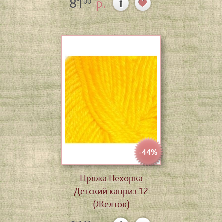
81
р.
00
-44%
Пряжа Пехорка
Детский каприз 12
(Желток)