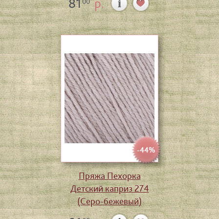
81
р.
00
-44%
Пряжа Пехорка
Детский каприз 274
(Серо-бежевый)