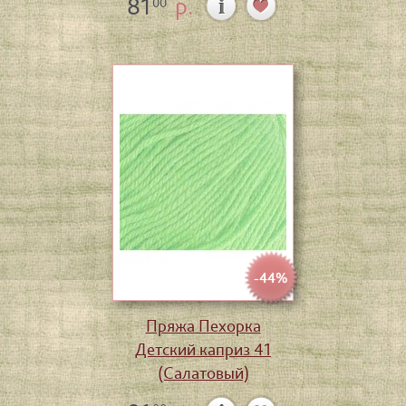
81
р.
00
-44%
Пряжа Пехорка
Детский каприз 41
(Салатовый)