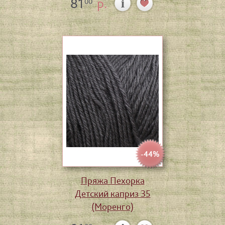
81
р.
00
-44%
Пряжа Пехорка
Детский каприз 35
(Моренго)