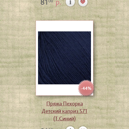
81
р.
00
-44%
Пряжа Пехорка
Детский каприз 571
(Т.Синий)