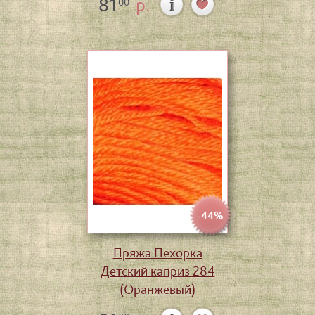
81
р.
00
-44%
Пряжа Пехорка
Детский каприз 284
(Оранжевый)