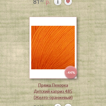
81
р.
00
-44%
Пряжа Пехорка
Детский каприз 485
(Желто-оранжевый)