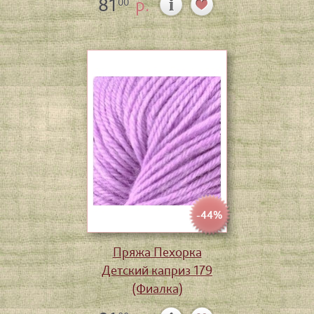
81
р.
00
-44%
Пряжа Пехорка
Детский каприз 179
(Фиалка)