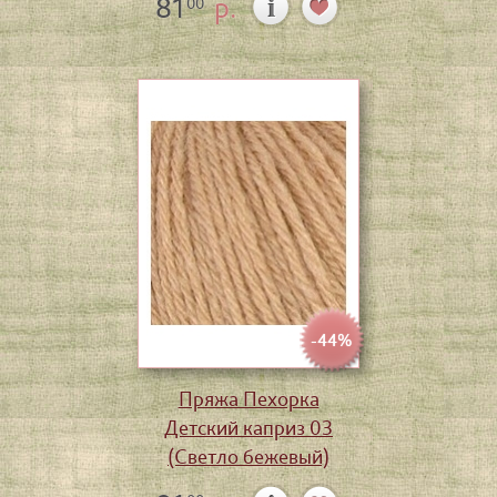
81
р.
00
-44%
Пряжа Пехорка
Детский каприз 03
(Светло бежевый)