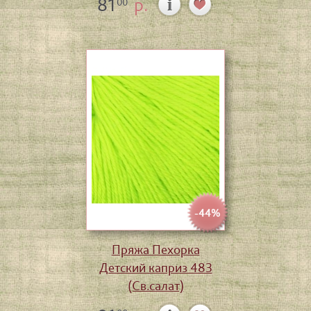
81
р.
00
-44%
Пряжа Пехорка
Детский каприз 483
(Св.салат)