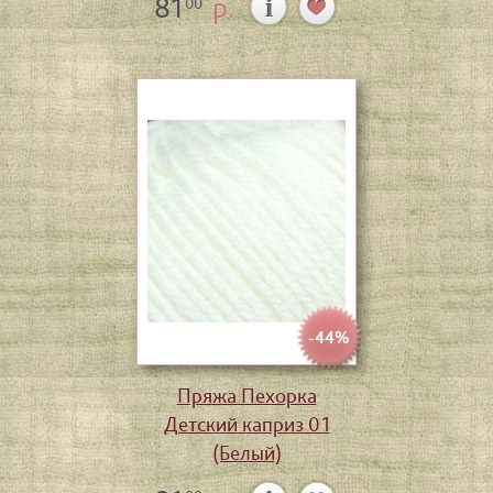
81
р.
00
-44%
Пряжа Пехорка
Детский каприз 01
(Белый)