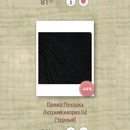
81
р.
00
-44%
Пряжа Пехорка
Детский каприз 02
(Черный)