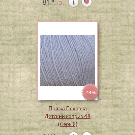
81
р.
00
-44%
Пряжа Пехорка
Детский каприз 48
(Серый)