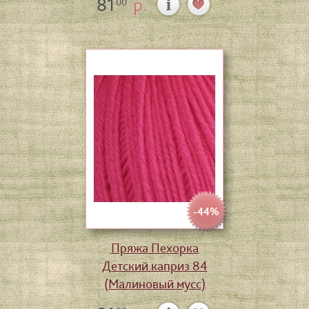
81
р.
00
-44%
Пряжа Пехорка
Детский каприз 84
(Малиновый мусс)