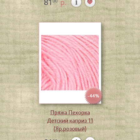
81
р.
00
-44%
Пряжа Пехорка
Детский каприз 11
(Яр.розовый)