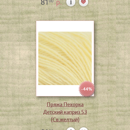
81
р.
00
-44%
Пряжа Пехорка
Детский каприз 53
(Св.желтый)