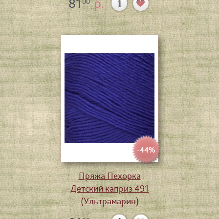
81
р.
00
-44%
Пряжа Пехорка
Детский каприз 491
(Ультрамарин)