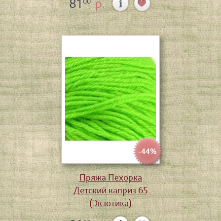
81
р.
00
-44%
Пряжа Пехорка
Детский каприз 65
(Экзотика)