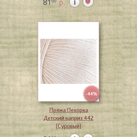
81
р.
00
-44%
Пряжа Пехорка
Детский каприз 442
(Суровый)