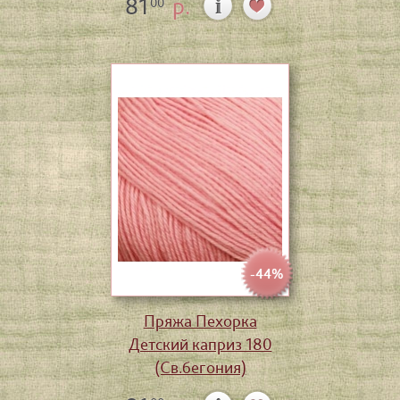
81
р.
00
-44%
Пряжа Пехорка
Детский каприз 180
(Св.бегония)