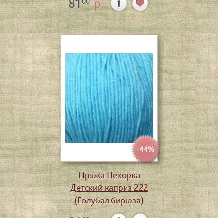
81
р.
00
-44%
Пряжа Пехорка
Детский каприз 222
(Голубая бирюза)