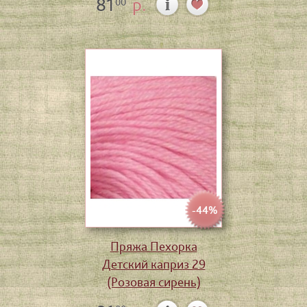
81
р.
00
-44%
Пряжа Пехорка
Детский каприз 29
(Розовая сирень)