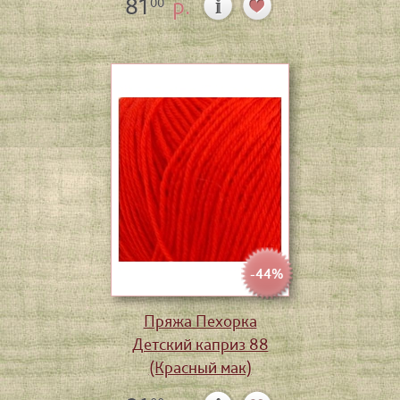
81
р.
00
-44%
Пряжа Пехорка
Детский каприз 88
(Красный мак)