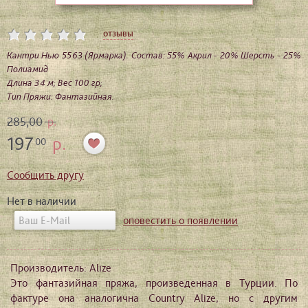
отзывы
Кантри Нью 5563 (Ярмарка). Состав: 55% Акрил - 20% Шерсть - 25%
Полиамид
Длина 34 м; Вес 100 гр;
Тип Пряжи: Фантазийная.
285,00
р.
197
р.
00
Сообщить другу
Нет в наличии
оповестить о появлении
Производитель: Alize
Это фантазийная пряжа, произведенная в Турции. По
фактуре она аналогична Country Alize, но с другим