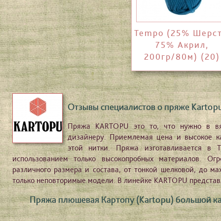
Tempo (25% Шерст
75% Акрил,
200гр/80м) (20)
Отзывы специалистов о пряже Kartopu
Пряжа KARTOPU это то, что нужно в вя
дизайнеру. Приемлемая цена и высокое ка
этой нитки. Пряжа изготавливается в Т
использованием только высокопробных материалов. Ог
различного размера и состава, от тонкой шелковой, до ма
только неповторимые модели. В линейке KARTOPU представ
Пряжа плюшевая Картопу (Kartopu) большой ка