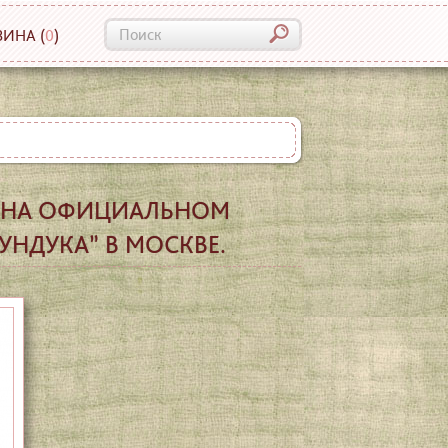
ЗИНА
(
0
)
) НА ОФИЦИАЛЬНОМ
СУНДУКА” В МОСКВЕ.