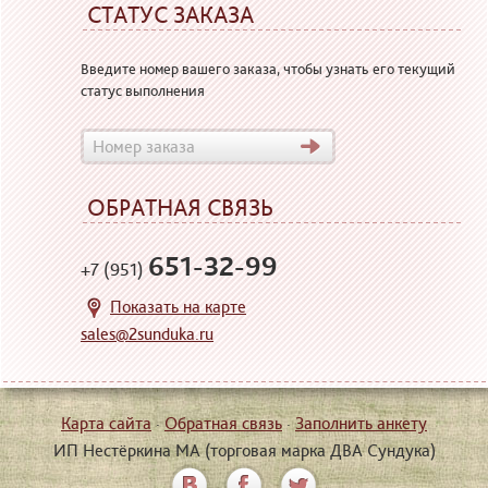
СТАТУС ЗАКАЗА
Введите номер вашего заказа, чтобы узнать его текущий
статус выполнения
ОБРАТНАЯ СВЯЗЬ
651-32-99
+7 (951)
Показать на карте
sales@2sunduka.ru
Карта сайта
·
Обратная связь
·
Заполнить анкету
ИП Нестёркина МА (торговая марка ДВА Сундука)