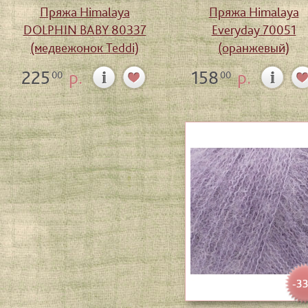
Пряжа Himalaya
Пряжа Himalaya
DOLPHIN BABY 80337
Everyday 70051
(медвежонок Teddi)
(оранжевый)
225
р.
158
р.
00
00
-3