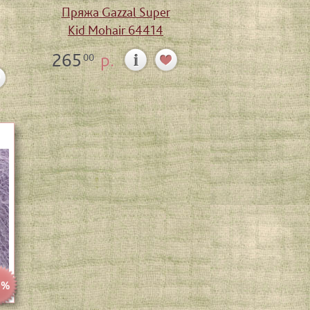
Пряжа Gazzal Super
Kid Mohair 64414
265
р.
00
3%