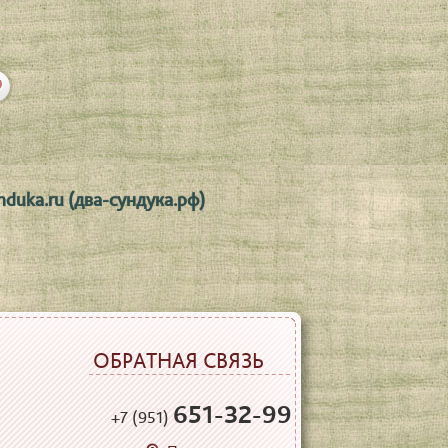
nduka.ru (два-сундука.рф)
ОБРАТНАЯ СВЯЗЬ
651-32-99
+7 (951)