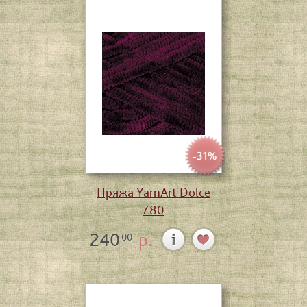
-31%
Пряжа YarnArt Dolce
780
240
р.
00