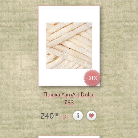
-31%
Пряжа YarnArt Dolce
783
240
р.
00