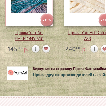
-31%
-3
Пряжа YarnArt
Пряжа YarnArt Dolc
HARMONY A10
783
145
р.
240
р.
00
00
Вернуться на страницу Пряжа Фантазийна
Пряжа других производителей на сайт