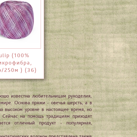
ulip (100%
икрофибра,
р/250м ) (36)
рошо известна любительницам рукоделия,
 мире. Основа пряжи - овечья шерсть, а в
на высоком уровне в настоящее время, но
. Сейчас на помощь традициям приходят
ется отличный продукт - популярная,
синтетических волокон представлена также