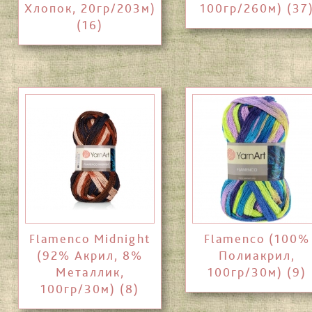
Хлопок, 20гр/203м)
100гр/260м) (37
(16)
Flamenco Midnight
Flamenco (100%
(92% Акрил, 8%
Полиакрил,
Металлик,
100гр/30м) (9)
100гр/30м) (8)