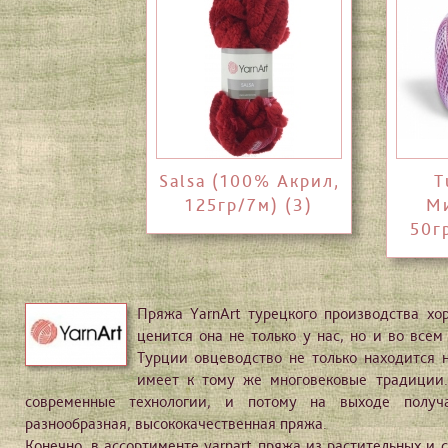
Salsa (100% Акрил,
T
125гр/7м) (3)
М
50г
Пряжа YarnArt турецкого производства хо
ценится она не только у нас, но и во всем
Турции овцеводство не только находится 
имеет к тому же многовековые традиции
современные технологии, и потому на выходе получа
разнообразная, высококачественная пряжа.
Конечно, в ассортименте yarnart пряжа из растительных и 