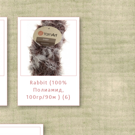
Rabbit (100%
Полиамид,
100гр/90м ) (6)