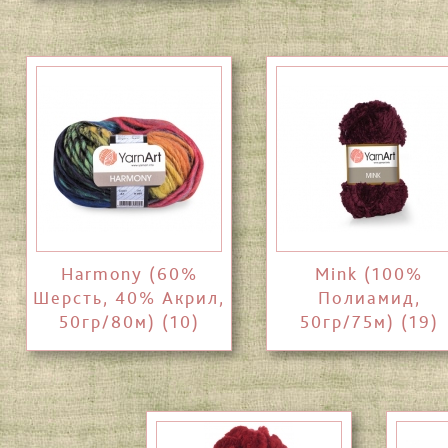
Harmony (60%
Mink (100%
Шерсть, 40% Акрил,
Полиамид,
50гр/80м) (10)
50гр/75м) (19)