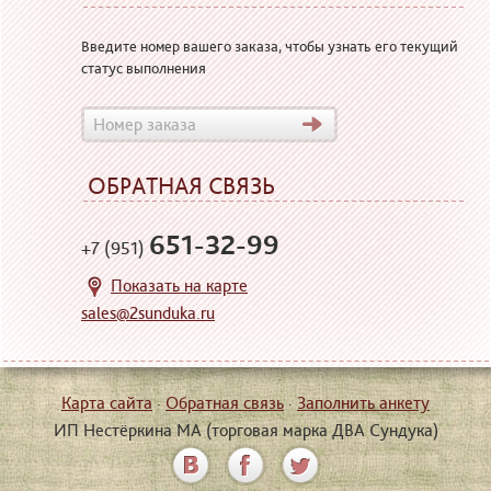
Введите номер вашего заказа, чтобы узнать его текущий
статус выполнения
ОБРАТНАЯ СВЯЗЬ
651-32-99
+7 (951)
Показать на карте
sales@2sunduka.ru
Карта сайта
·
Обратная связь
·
Заполнить анкету
ИП Нестёркина МА (торговая марка ДВА Сундука)