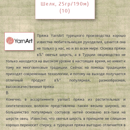
Шелк, 25гр/190м)
(10)
Пряжа YarnArt турецкого производства хорошо
известна любительницам рукоделия, ценится она
не только у нас, но и во всем мире. Основа пряжи
вЂ“ овечья шерсть, а в Турции овцеводство не
только находится на высоком уровне в настоящее время, но имеет к
тому же многовековые традиции. Сейчас на помощь традициям
приходят современные технологии, и потому на выходе получается
отличный продукт вЂ“ популярная, разнообразная,
высококачественная пряжа.
В
Конечно, в ассортименте yarnart пряжа из растительных и
синтетических волокон представлена также весьма широко, но
большинство популярных составов нитей основано все-таки на
шерсти овец. Известно, что овечья шерсть в принципе не слишком
хорошо переносит стирку, а турецкая пряжа выгодно отличается в