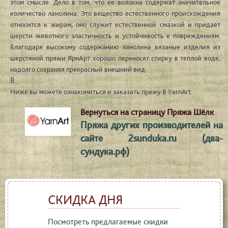
этом смысле. Дело в том, что ее волокна содержат значительное
количество ланолина. Это вещество естественного происхождения
относится к жирам, оно служит естественной смазкой и придает
шерсти животного эластичность и устойчивость к повреждениям.
Благодаря высокому содержанию ланолина вязаные изделия из
шерстяной пряжи ЯрнАрт хорошо переносят стирку в теплой воде,
надолго сохраняя прекрасный внешний вид.
В
Ниже вы можете ознакомиться и заказать пряжу В YarnArt:
Вернуться на страницу Пряжа Шёлк
Пряжа других производителей на
сайте 2sunduka.ru (два-
сундука.рф)
СКИДКА ДНЯ
Посмотреть предлагаемые скидки