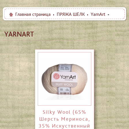
Главная страница
ПРЯЖА ШЁЛК
YarnArt
YARNART
Silky Wool (65%
Шерсть Мериноса,
35% Искуственный