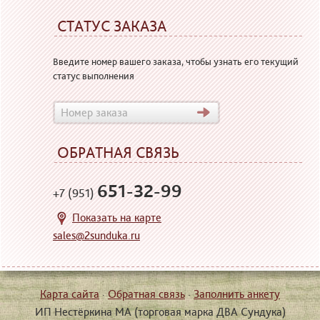
СТАТУС ЗАКАЗА
Введите номер вашего заказа, чтобы узнать его текущий
статус выполнения
ОБРАТНАЯ СВЯЗЬ
651-32-99
+7 (951)
Показать на карте
sales@2sunduka.ru
Карта сайта
·
Обратная связь
·
Заполнить анкету
ИП Нестёркина МА (торговая марка ДВА Сундука)