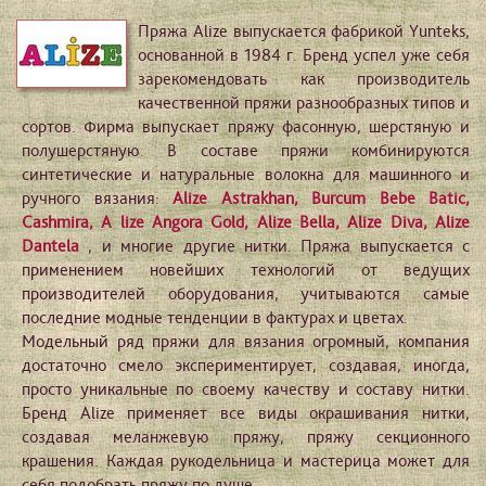
Пряжа Alize выпускается фабрикой Yunteks,
основанной в 1984 г. Бренд успел уже себя
зарекомендовать как производитель
качественной пряжи разнообразных типов и
сортов. Фирма выпускает пряжу фасонную, шерстяную и
полушерстяную. В составе пряжи комбинируются
синтетические и натуральные волокна для машинного и
ручного вязания:
Alize Astrakhan, Burcum Bebe Batic,
Cashmira, A lize Angora Gold, Alize Bella, Alize Diva, Alize
Dantela
, и многие другие нитки. Пряжа выпускается с
применением новейших технологий от ведущих
производителей оборудования, учитываются самые
последние модные тенденции в фактурах и цветах.
Модельный ряд пряжи для вязания огромный, компания
достаточно смело экспериментирует, создавая, иногда,
просто уникальные по своему качеству и составу нитки.
Бренд Alize применяет все виды окрашивания нитки,
создавая меланжевую пряжу, пряжу секционного
крашения. Каждая рукодельница и мастерица может для
себя подобрать пряжу по душе.