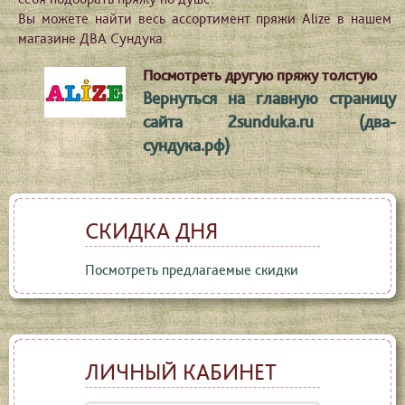
Вы можете найти весь ассортимент пряжи Alize в нашем
магазине ДВА Сундука.
Посмотреть другую пряжу толстую
Вернуться на главную страницу
сайта 2sunduka.ru (два-
сундука.рф)
СКИДКА ДНЯ
Посмотреть предлагаемые скидки
ЛИЧНЫЙ КАБИНЕТ