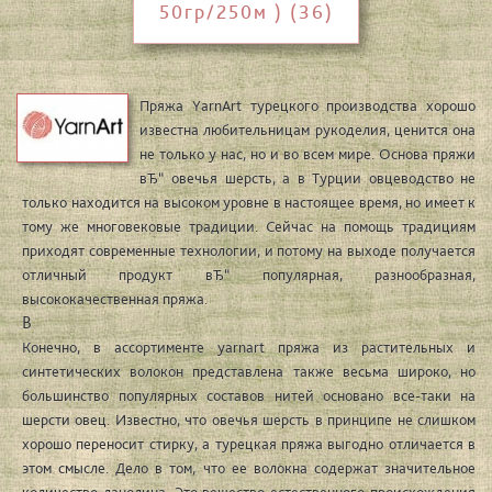
50гр/250м ) (36)
Пряжа YarnArt турецкого производства хорошо
известна любительницам рукоделия, ценится она
не только у нас, но и во всем мире. Основа пряжи
вЂ“ овечья шерсть, а в Турции овцеводство не
только находится на высоком уровне в настоящее время, но имеет к
тому же многовековые традиции. Сейчас на помощь традициям
приходят современные технологии, и потому на выходе получается
отличный продукт вЂ“ популярная, разнообразная,
высококачественная пряжа.
В
Конечно, в ассортименте yarnart пряжа из растительных и
синтетических волокон представлена также весьма широко, но
большинство популярных составов нитей основано все-таки на
шерсти овец. Известно, что овечья шерсть в принципе не слишком
хорошо переносит стирку, а турецкая пряжа выгодно отличается в
этом смысле. Дело в том, что ее волокна содержат значительное