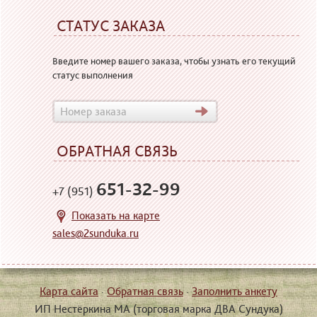
СТАТУС ЗАКАЗА
Введите номер вашего заказа, чтобы узнать его текущий
статус выполнения
ОБРАТНАЯ СВЯЗЬ
651-32-99
+7 (951)
Показать на карте
sales@2sunduka.ru
Карта сайта
·
Обратная связь
·
Заполнить анкету
ИП Нестёркина МА (торговая марка ДВА Сундука)