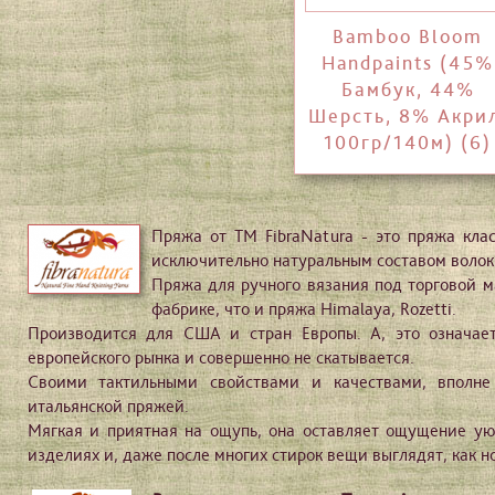
Bamboo Bloom
Handpaints (45%
Бамбук, 44%
Шерсть, 8% Акри
100гр/140м) (6)
Пряжа от ТМ FibraNatura - это пряжа кла
исключительно натуральным составом волок
Пряжа для ручного вязания под торговой м
фабрике, что и пряжа Himalaya, Rozetti.
Производится для США и стран Европы. А, это означает
европейского рынка и совершенно не скатывается.
Своими тактильными свойствами и качествами, вполне
итальянской пряжей.
Мягкая и приятная на ощупь, она оставляет ощущение ую
изделиях и, даже после многих стирок вещи выглядят, как н