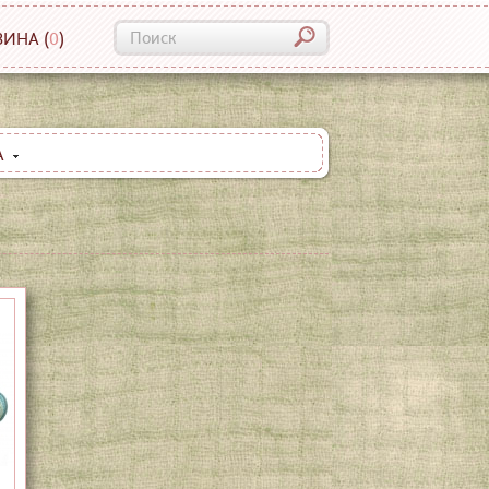
ЗИНА
(
0
)
A