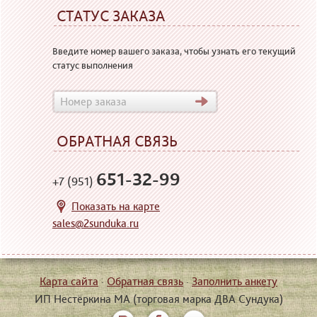
СТАТУС ЗАКАЗА
Введите номер вашего заказа, чтобы узнать его текущий
статус выполнения
ОБРАТНАЯ СВЯЗЬ
651-32-99
+7 (951)
Показать на карте
sales@2sunduka.ru
Карта сайта
·
Обратная связь
·
Заполнить анкету
ИП Нестёркина МА (торговая марка ДВА Сундука)