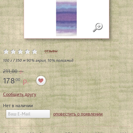
отзывы
100 г / 350 м 90% акрил, 10% полиамид
211,00
р.
178
р.
00
Сообщить другу
Нет в наличии
оповестить о появлении