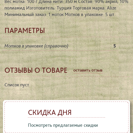
Вес мотка: 100 г Длина нити: 350 м Состав: 90% акрил, 10%
полиамид Изготовитель: Турция Торговая марка: Alize
Минимальный заказ: 1 моток Мотков в упаковке: 5 шт.
ПАРАМЕТРЫ
Мотков в упаковке (справочно)
5
ОТЗЫВЫ О ТОВАРЕ
оставить отзыв
Список пуст
СКИДКА ДНЯ
Посмотреть предлагаемые скидки