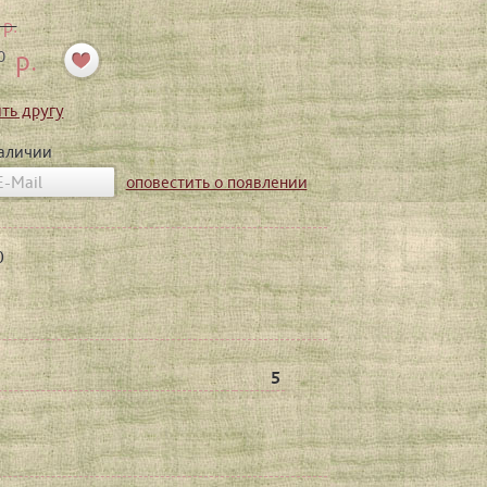
р.
р.
0
ть другу
наличии
оповестить о появлении
0
5