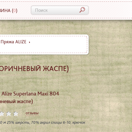
ЗИНА
(
0
)
Пряжа ALIZE
(КОРИЧНЕВЫЙ ЖАСПЕ)
Alize Superlana Maxi 804
чневый жаспе)
отзывы
00 м 25% шерсть, 70% акрил спицы 6-10, крючок