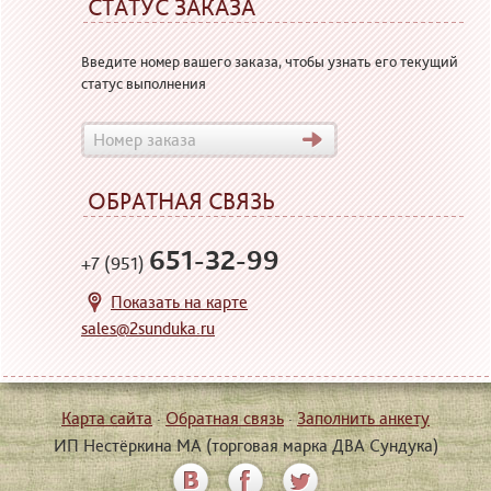
СТАТУС ЗАКАЗА
Введите номер вашего заказа, чтобы узнать его текущий
статус выполнения
ОБРАТНАЯ СВЯЗЬ
651-32-99
+7 (951)
Показать на карте
sales@2sunduka.ru
Карта сайта
·
Обратная связь
·
Заполнить анкету
ИП Нестёркина МА (торговая марка ДВА Сундука)