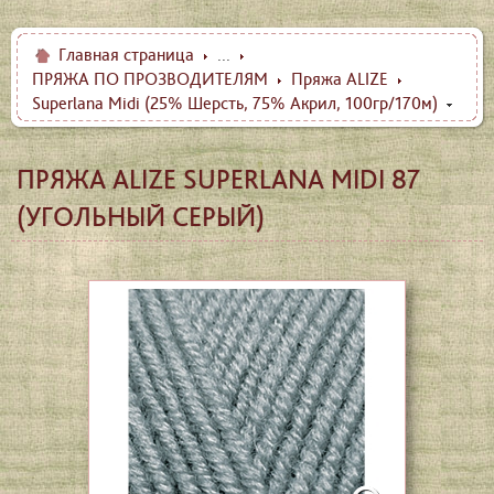
Главная страница
...
ПРЯЖА ПО ПРОЗВОДИТЕЛЯМ
Пряжа ALIZE
Superlana Midi (25% Шерсть, 75% Акрил, 100гр/170м)
ПРЯЖА ALIZE SUPERLANA MIDI 87
(УГОЛЬНЫЙ СЕРЫЙ)