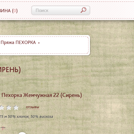
ЗИНА
(
0
)
Пряжа ПЕХОРКА
РЕНЬ)
 Пехорка Жемчужная 22 (Сирень)
отзывы
425 м 50% хлопок, 50% вискоза
р.