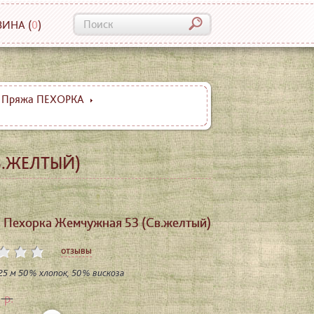
ЗИНА
(
0
)
Пряжа ПЕХОРКА
В.ЖЕЛТЫЙ)
 Пехорка Жемчужная 53 (Св.желтый)
отзывы
425 м 50% хлопок, 50% вискоза
р.