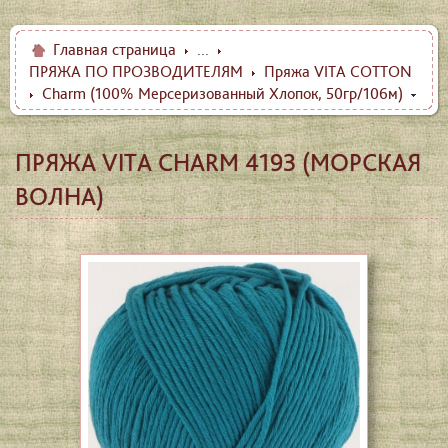
Главная страница
...
ПРЯЖА ПО ПРОЗВОДИТЕЛЯМ
Пряжа VITA COTTON
Charm (100% Мерсеризованный Хлопок, 50гр/106м)
ПРЯЖА VITA CHARM 4193 (МОРСКАЯ
ВОЛНА)