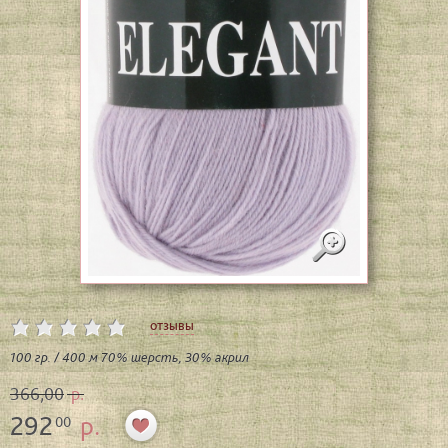
отзывы
100 гр. / 400 м 70% шерсть, 30% акрил
366,00
р.
292
р.
00