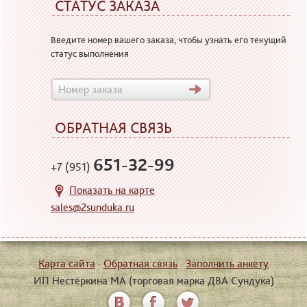
СТАТУС ЗАКАЗА
Введите номер вашего заказа, чтобы узнать его текущий
статус выполнения
ОБРАТНАЯ СВЯЗЬ
651-32-99
+7 (951)
Показать на карте
sales@2sunduka.ru
Карта сайта
·
Обратная связь
·
Заполнить анкету
ИП Нестёркина МА (торговая марка ДВА Сундука)