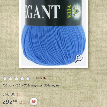
отзывы
100 гр. / 400 м 70% шерсть, 30% акрил
366,00
р.
292
р.
00