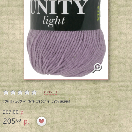
отзывы
100 г / 200 м 48% шерсть, 52% акрил
267,00
р.
205
р.
00