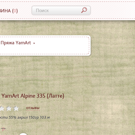
ЗИНА
(
0
)
Пряжа YarnArt
YarnArt Alpine 335 (Латте)
отзывы
сти 55% акрил 150гр 103 м
р.