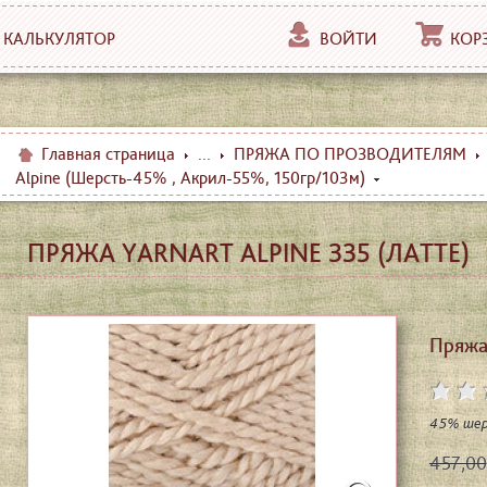
КАЛЬКУЛЯТОР
ВОЙТИ
КОР
Главная страница
...
ПРЯЖА ПО ПРОЗВОДИТЕЛЯМ
Alpine (Шерсть-45% , Aкрил-55%, 150гр/103м)
ПРЯЖА YARNART ALPINE 335 (ЛАТТЕ)
Пряжа 
45% шер
457,00