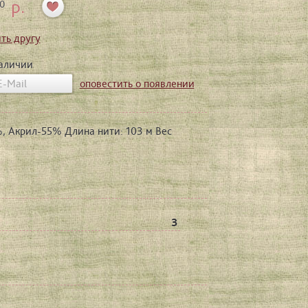
р.
0
ть другу
наличии
оповестить о появлении
, Aкрил-55% Длина нити: 103 м Вес
3