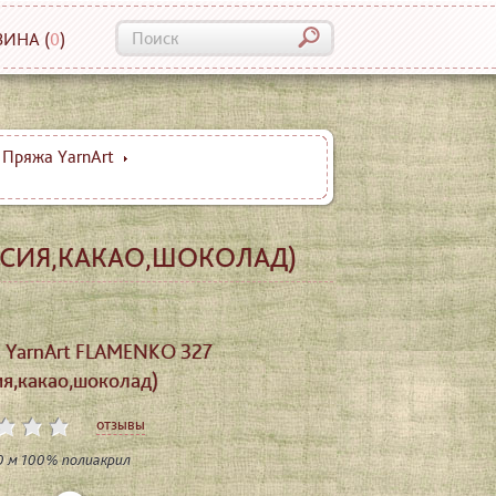
ЗИНА
(
0
)
Пряжа YarnArt
КСИЯ,КАКАО,ШОКОЛАД)
 YarnArt FLAMENKO 327
я,какао,шоколад)
отзывы
30 м 100% полиакрил