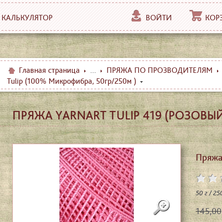
КАЛЬКУЛЯТОР
ВОЙТИ
КОР
Главная страница
...
ПРЯЖА ПО ПРОЗВОДИТЕЛЯМ
Tulip (100% Микрофибра, 50гр/250м )
ПРЯЖА YARNART TULIP 419 (РОЗОВЫ
Пряжа 
50 г / 2
145,00