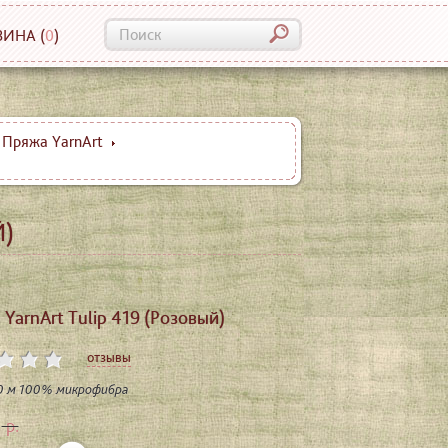
ЗИНА
(
0
)
Пряжа YarnArt
Й)
YarnArt Tulip 419 (Розовый)
отзывы
50 м 100% микрофибра
р.