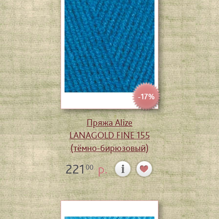
-17%
Пряжа Alize
LANAGOLD FINE 155
(тёмно-бирюзовый)
221
р.
00