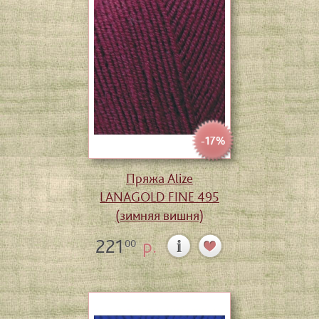
-17%
Пряжа Alize
LANAGOLD FINE 495
(зимняя вишня)
221
р.
00