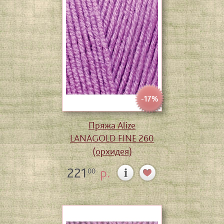
-17%
Пряжа Alize
LANAGOLD FINE 260
(орхидея)
221
р.
00