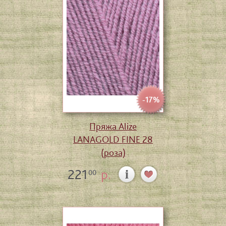
-17%
Пряжа Alize
LANAGOLD FINE 28
(роза)
221
р.
00