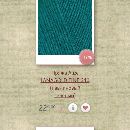
-17%
Пряжа Alize
LANAGOLD FINE 640
(павлиновый
зелёный)
221
р.
00