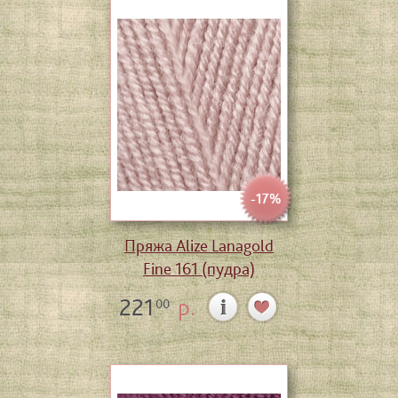
-17%
Пряжа Alize Lanagold
Fine 161 (пудра)
221
р.
00