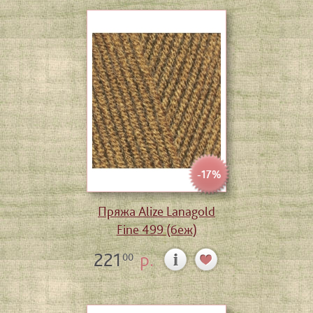
-17%
Пряжа Alize Lanagold
Fine 499 (беж)
221
р.
00