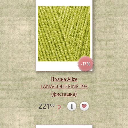
-17%
Пряжа Alize
LANAGOLD FINE 193
(фисташка)
221
р.
00