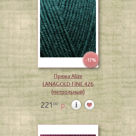
-17%
Пряжа Alize
LANAGOLD FINE 426
(петрольный)
221
р.
00