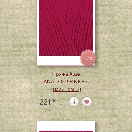
-17%
Пряжа Alize
LANAGOLD FINE 390
(малиновый)
221
р.
00