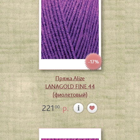
-17%
Пряжа Alize
LANAGOLD FINE 44
(фиолетовый)
221
р.
00