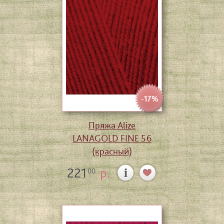
-17%
Пряжа Alize
LANAGOLD FINE 56
(красный)
221
р.
00