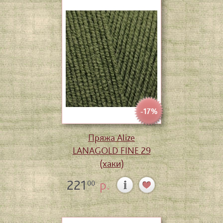
-17%
Пряжа Alize
LANAGOLD FINE 29
(хаки)
221
р.
00