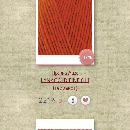
-17%
Пряжа Alize
LANAGOLD FINE 641
(терракот)
221
р.
00