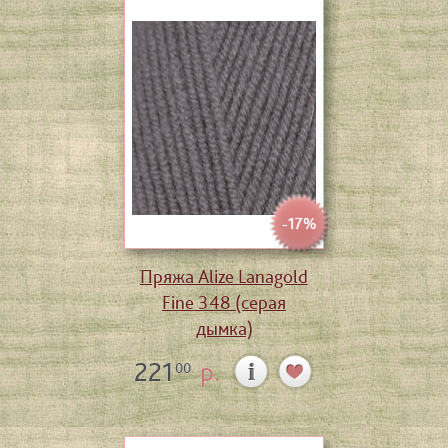
-17%
Пряжа Alize Lanagold
Fine 348 (серая
дымка)
221
р.
00