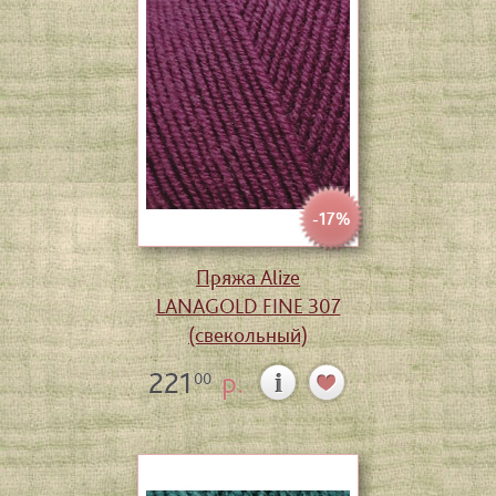
-17%
Пряжа Alize
LANAGOLD FINE 307
(свекольный)
221
р.
00