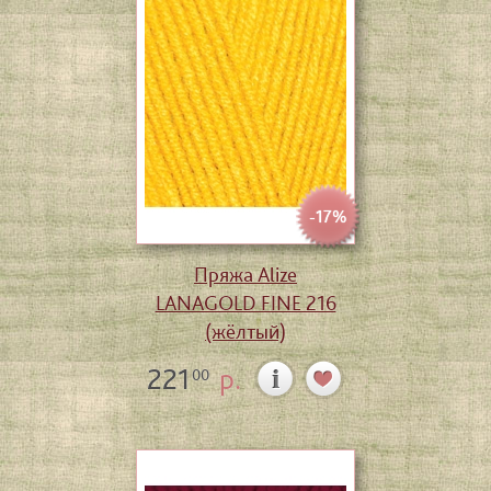
-17%
Пряжа Alize
LANAGOLD FINE 216
(жёлтый)
221
р.
00