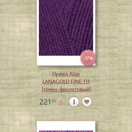
-17%
Пряжа Alize
LANAGOLD FINE 111
(тёмно-фиолетовый)
221
р.
00