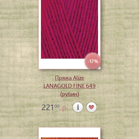
-17%
Пряжа Alize
LANAGOLD FINE 649
(рубин)
221
р.
00