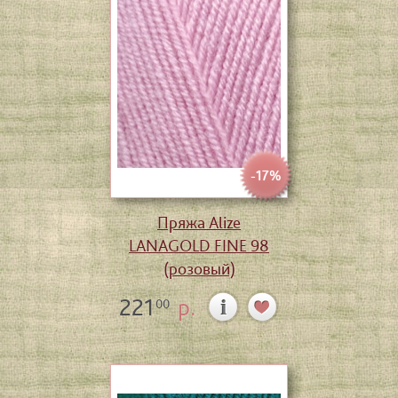
-17%
Пряжа Alize
LANAGOLD FINE 98
(розовый)
221
р.
00