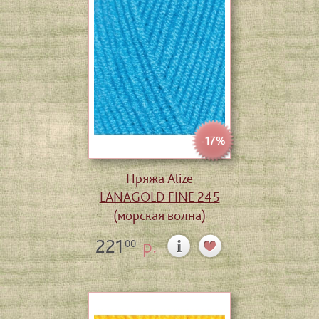
-17%
Пряжа Alize
LANAGOLD FINE 245
(морская волна)
221
р.
00