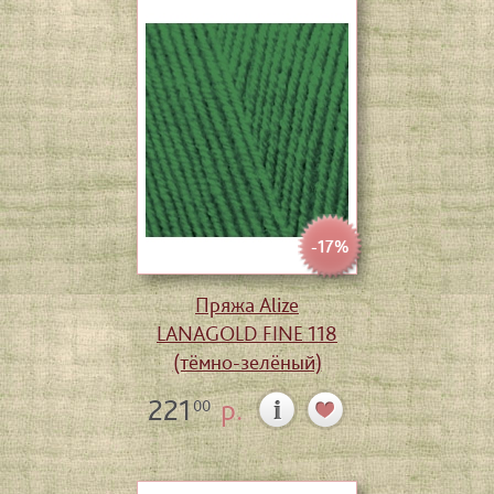
-17%
Пряжа Alize
LANAGOLD FINE 118
(тёмно-зелёный)
221
р.
00