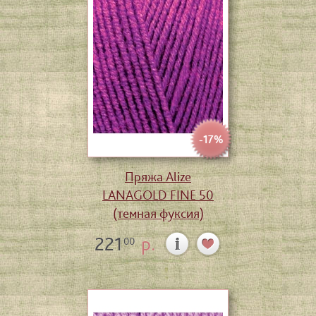
-17%
Пряжа Alize
LANAGOLD FINE 50
(темная фуксия)
221
р.
00