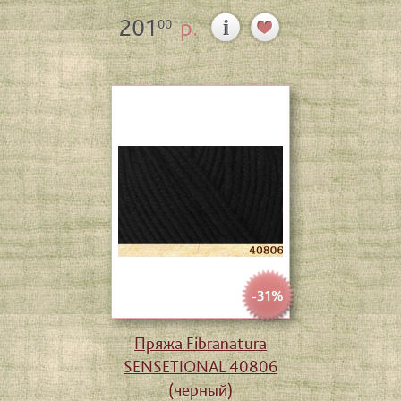
201
р.
00
-31%
Пряжа Fibranatura
SENSETIONAL 40806
(черный)