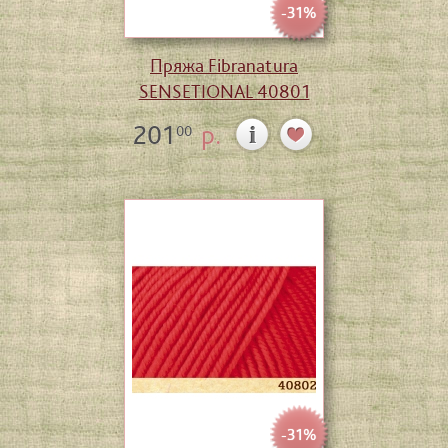
-31%
Пряжа Fibranatura
SENSETIONAL 40801
201
р.
00
-31%