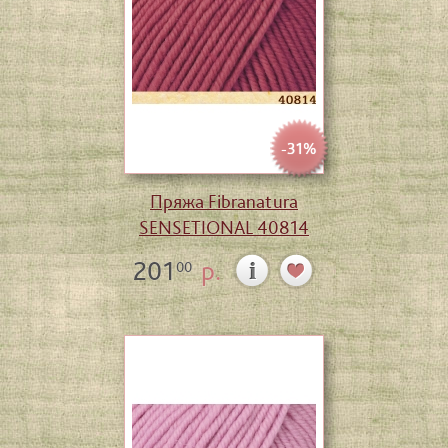
-31%
Пряжа Fibranatura
SENSETIONAL 40814
201
р.
00