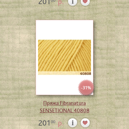
201
р.
00
-31%
Пряжа Fibranatura
SENSETIONAL 40808
201
р.
00