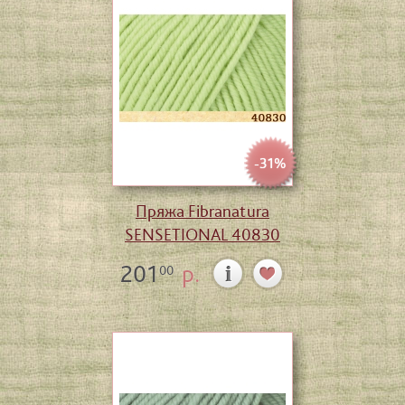
-31%
Пряжа Fibranatura
SENSETIONAL 40830
201
р.
00