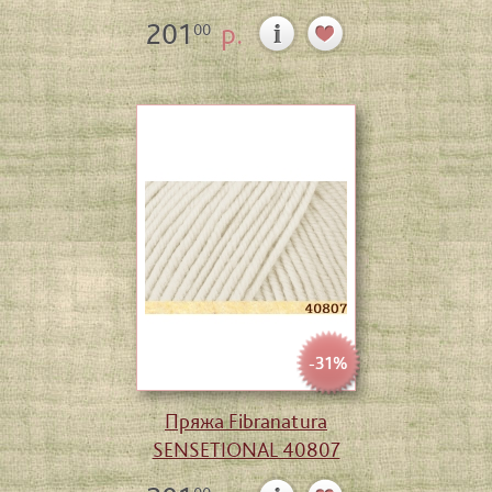
201
р.
00
-31%
Пряжа Fibranatura
SENSETIONAL 40807