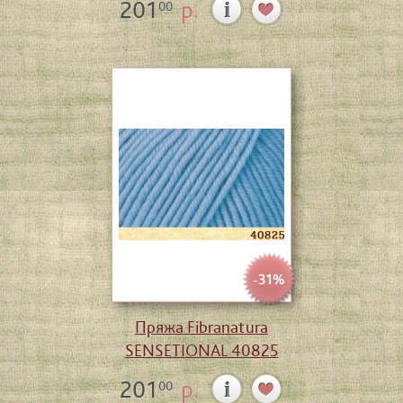
201
р.
00
-31%
Пряжа Fibranatura
SENSETIONAL 40825
201
р.
00