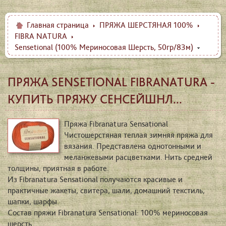
Главная страница
ПРЯЖА ШЕРСТЯНАЯ 100%
FIBRA NATURA
Sensetional (100% Мериносовая Шерсть, 50гр/83м)
ПРЯЖА SENSETIONAL FIBRANATURA -
КУПИТЬ ПРЯЖУ CЕНСЕЙШНЛ...
Пряжа Fibranatura Sensational
Чистошерстяная теплая зимняя пряжа для
вязания. Представлена однотонными и
меланжевыми расцветками. Нить средней
толщины, приятная в работе.
Из Fibranatura Sensational получаются красивые и
практичные жакеты, свитера, шали, домашний текстиль,
шапки, шарфы.
Состав пряжи Fibranatura Sensational: 100% мериносовая
шерсть