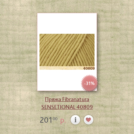
-31%
Пряжа Fibranatura
SENSETIONAL 40809
201
р.
00