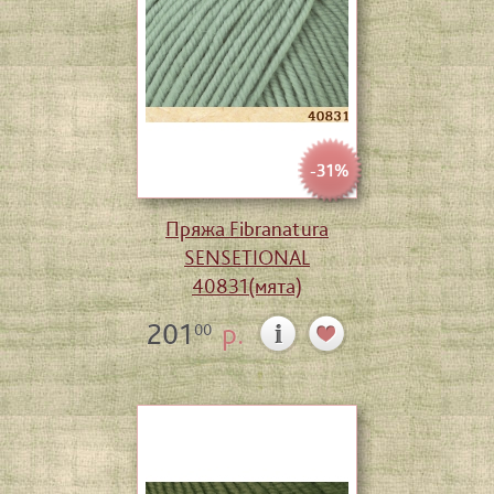
-31%
Пряжа Fibranatura
SENSETIONAL
40831(мята)
201
р.
00