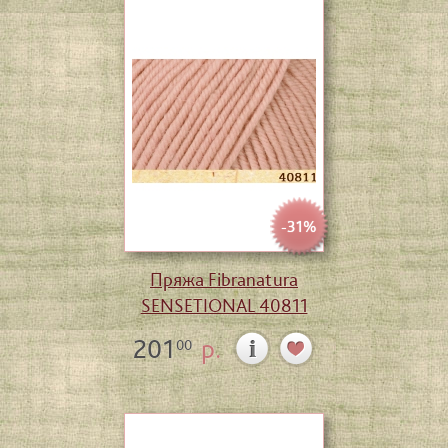
-31%
Пряжа Fibranatura
SENSETIONAL 40811
201
р.
00