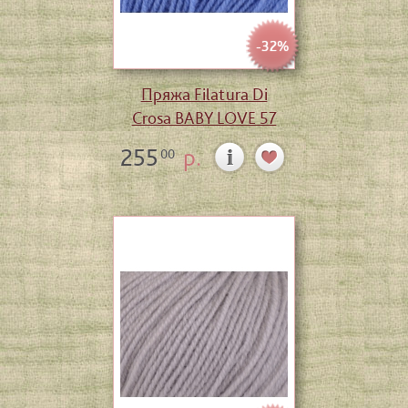
-32%
Пряжа Filatura Di
Crosa BABY LOVE 57
255
р.
00