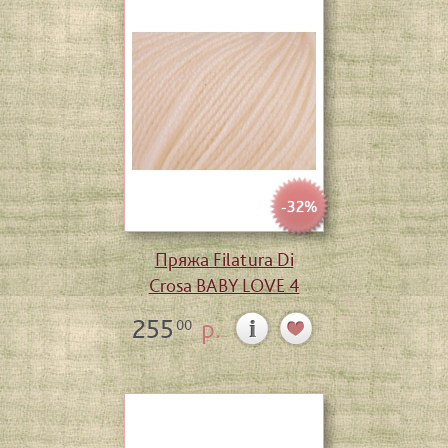
-32%
Пряжа Filatura Di
Crosa BABY LOVE 4
255
р.
00