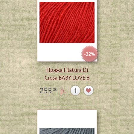
-32%
Пряжа Filatura Di
Crosa BABY LOVE 8
255
р.
00