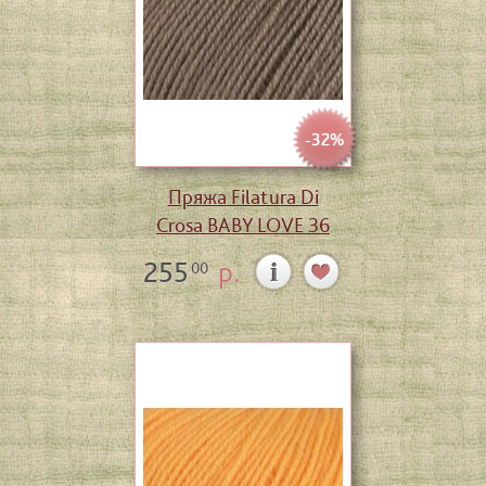
-32%
Пряжа Filatura Di
Crosa BABY LOVE 36
255
р.
00