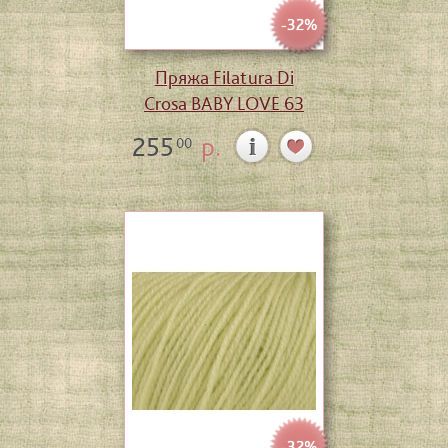
-32%
Пряжа Filatura Di
Crosa BABY LOVE 63
255
р.
00
-32%