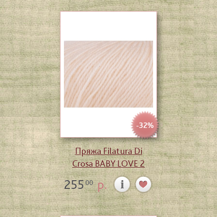
-32%
Пряжа Filatura Di
Crosa BABY LOVE 2
255
р.
00