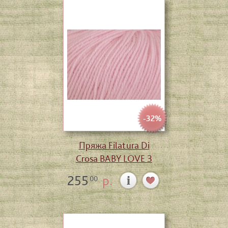
-32%
Пряжа Filatura Di
Crosa BABY LOVE 3
255
р.
00