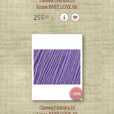
Crosa BABY LOVE 66
255
р.
00
-32%
Пряжа Filatura Di
Crosa BABY LOVE 70