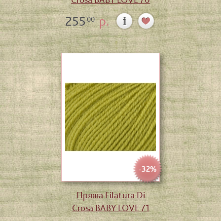
255
р.
00
-32%
Пряжа Filatura Di
Crosa BABY LOVE 71