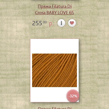
Пряжа Filatura Di
Crosa BABY LOVE 65
255
р.
00
-32%
Пряжа Filatura Di