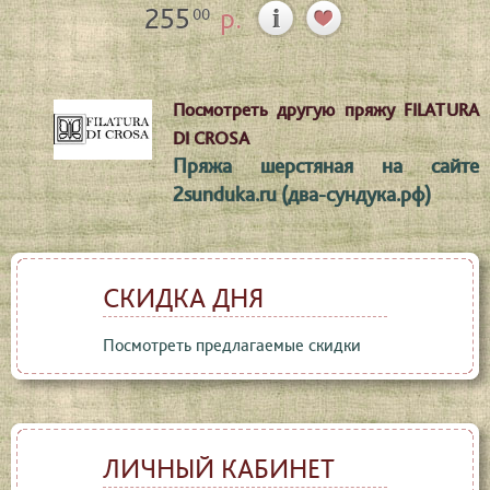
255
р.
00
Посмотреть другую пряжу FILATURA
DI CROSA
Пряжа шерстяная на сайте
2sunduka.ru (два-сундука.рф)
СКИДКА ДНЯ
Посмотреть предлагаемые скидки
ЛИЧНЫЙ КАБИНЕТ