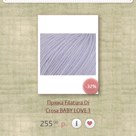
-32%
Пряжа Filatura Di
Crosa BABY LOVE 1
255
р.
00