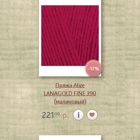
-17%
Пряжа Alize
LANAGOLD FINE 390
(малиновый)
221
р.
00