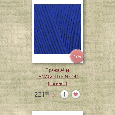
-17%
Пряжа Alize
LANAGOLD FINE 141
(василёк)
221
р.
00