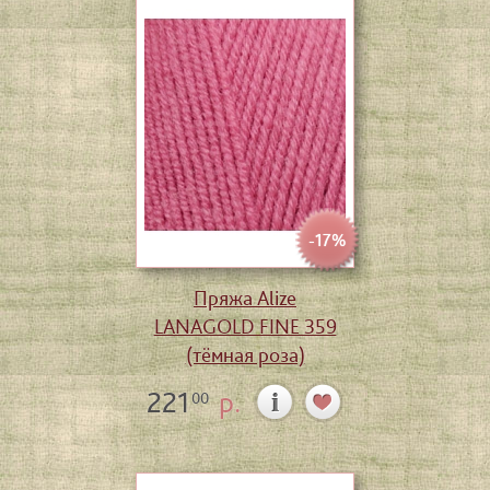
-17%
Пряжа Alize
LANAGOLD FINE 359
(тёмная роза)
221
р.
00