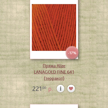
-17%
Пряжа Alize
LANAGOLD FINE 641
(терракот)
221
р.
00