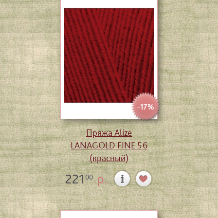
-17%
Пряжа Alize
LANAGOLD FINE 56
(красный)
221
р.
00