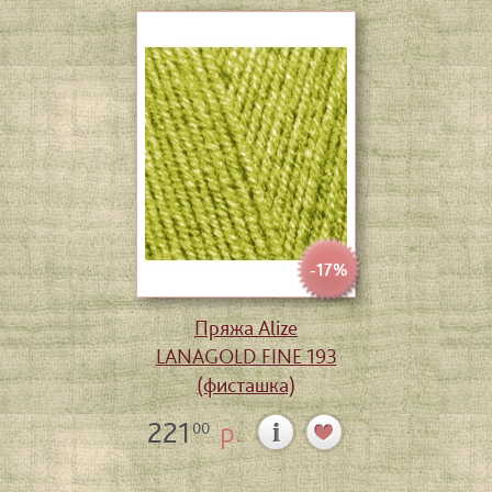
-17%
Пряжа Alize
LANAGOLD FINE 193
(фисташка)
221
р.
00