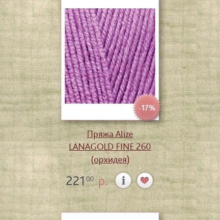
-17%
Пряжа Alize
LANAGOLD FINE 260
(орхидея)
221
р.
00