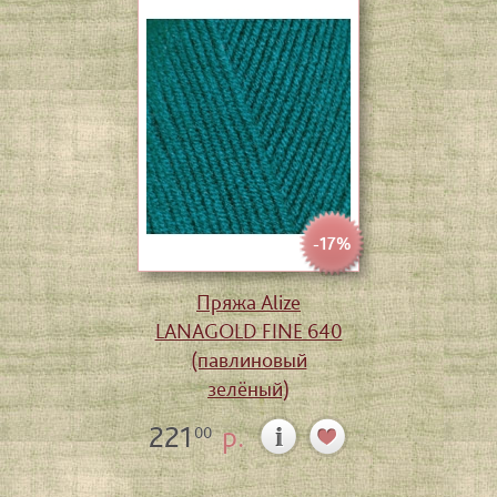
-17%
Пряжа Alize
LANAGOLD FINE 640
(павлиновый
зелёный)
221
р.
00