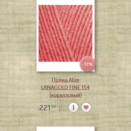
-17%
Пряжа Alize
LANAGOLD FINE 154
(коралловый)
221
р.
00