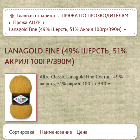
Главная страница
ПРЯЖА ПО ПРОЗВОДИТЕЛЯМ
Пряжа ALIZE
Lanagold Fine (49% Шерсть, 51% Акрил 100гр/390м)
LANAGOLD FINE (49% ШЕРСТЬ, 51%
АКРИЛ 100ГР/390М)
Alize Classic Lanagold Fine Состав: 49%
шерсть, 51% акрил. 100 г / 390 м
Сортировка:
Наименование
Цена