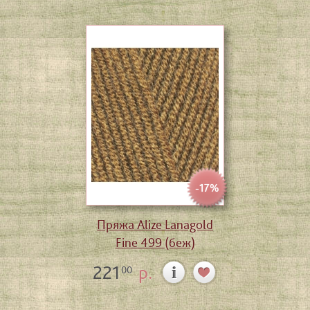
-17%
Пряжа Alize Lanagold
Fine 499 (беж)
221
р.
00