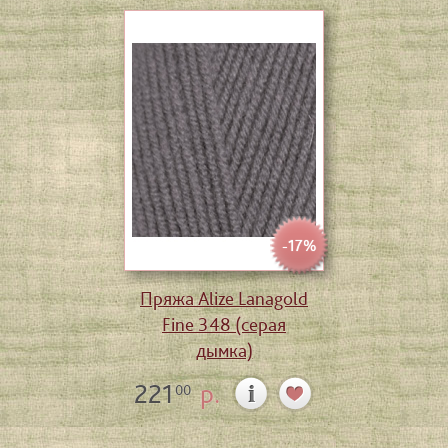
-17%
Пряжа Alize Lanagold
Fine 348 (серая
дымка)
221
р.
00