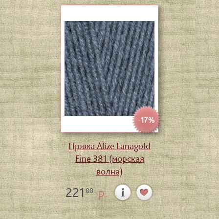
-17%
Пряжа Alize Lanagold
Fine 381 (морская
волна)
221
р.
00