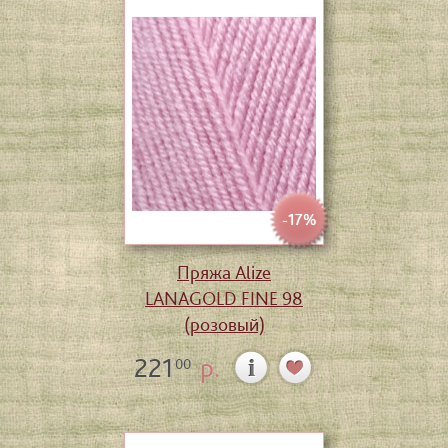
-17%
Пряжа Alize
LANAGOLD FINE 98
(розовый)
221
р.
00