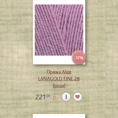
-17%
Пряжа Alize
LANAGOLD FINE 28
(роза)
221
р.
00