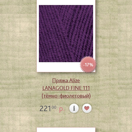
-17%
Пряжа Alize
LANAGOLD FINE 111
(тёмно-фиолетовый)
221
р.
00