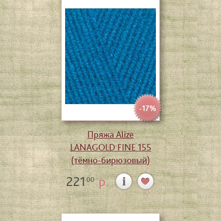
-17%
Пряжа Alize
LANAGOLD FINE 155
(тёмно-бирюзовый)
221
р.
00