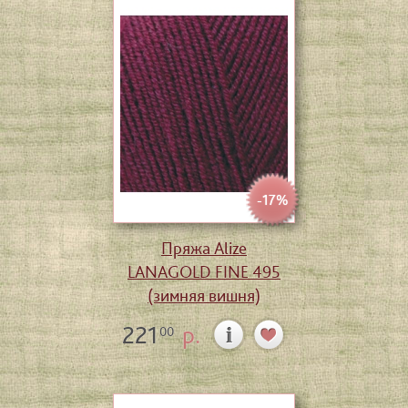
-17%
Пряжа Alize
LANAGOLD FINE 495
(зимняя вишня)
221
р.
00