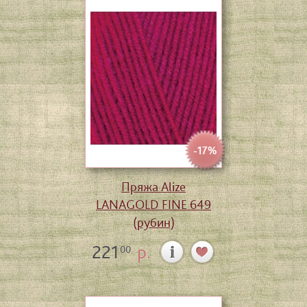
-17%
Пряжа Alize
LANAGOLD FINE 649
(рубин)
221
р.
00