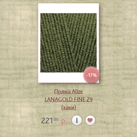
-17%
Пряжа Alize
LANAGOLD FINE 29
(хаки)
221
р.
00