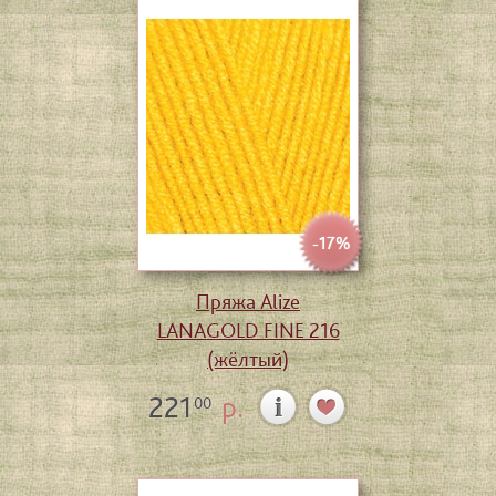
-17%
Пряжа Alize
LANAGOLD FINE 216
(жёлтый)
221
р.
00