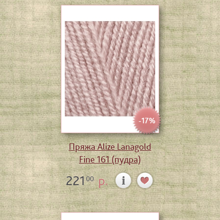
-17%
Пряжа Alize Lanagold
Fine 161 (пудра)
221
р.
00