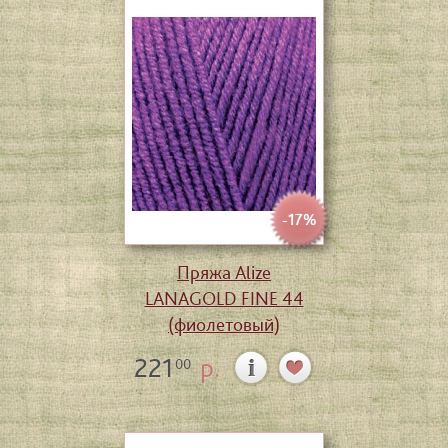
-17%
Пряжа Alize
LANAGOLD FINE 44
(фиолетовый)
221
р.
00