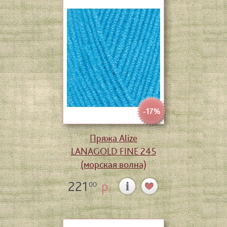
-17%
Пряжа Alize
LANAGOLD FINE 245
(морская волна)
221
р.
00