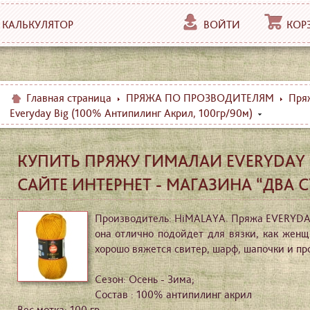
КАЛЬКУЛЯТОР
ВОЙТИ
КОР
Главная страница
ПРЯЖА ПО ПРОЗВОДИТЕЛЯМ
Пря
Everyday Big (100% Антипилинг Акрил, 100гр/90м)
КУПИТЬ ПРЯЖУ ГИМАЛАИ EVERYDAY
САЙТЕ ИНТЕРНЕТ - МАГАЗИНА “ДВА 
Производитель: HiMALAYA. Пряжа EVERYDAY 
она отлично подойдет для вязки, как женщ
хорошо вяжется свитер, шарф, шапочки и пр
Сезон: Осень - Зима;
Состав : 100% антипилинг акрил
Вес мотка: 100 гр