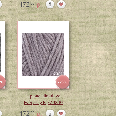
172
р.
00
5%
-25%
Пряжа Himalaya
Everyday Big 70810
172
р.
00