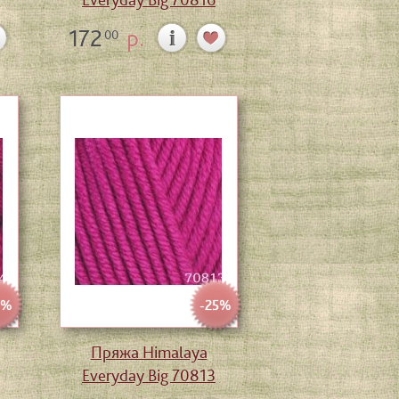
172
р.
00
5%
-25%
Пряжа Himalaya
Everyday Big 70813