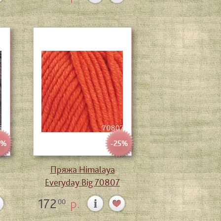
5%
-25%
Пряжа Himalaya
Everyday Big 70807
172
р.
00