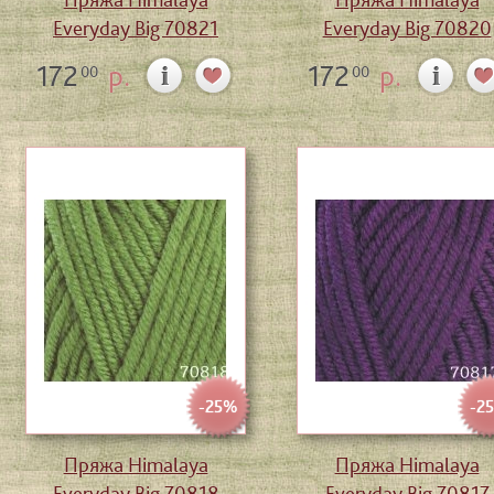
Everyday Big 70821
Everyday Big 70820
172
р.
172
р.
00
00
-25%
-2
Пряжа Himalaya
Пряжа Himalaya
Everyday Big 70818
Everyday Big 70817