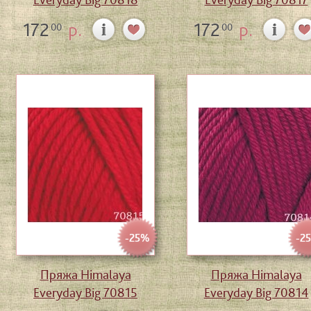
172
р.
172
р.
00
00
-25%
-2
Пряжа Himalaya
Пряжа Himalaya
Everyday Big 70815
Everyday Big 70814