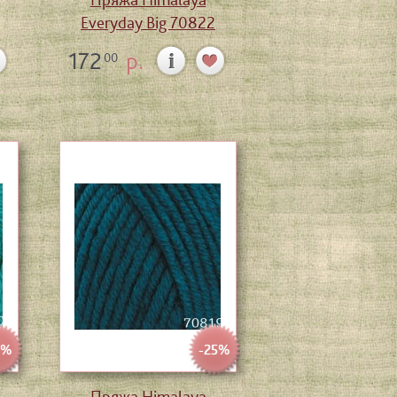
Everyday Big 70822
172
р.
00
5%
-25%
Пряжа Himalaya