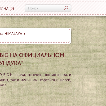
ЗИНА
(
0
)
жа HIMALAYA
 BIG НА ОФИЦИАЛЬНОМ
СУНДУКА”
BIG Himalaya, это очень толстая пряжа, и
инам, так и мужчинам, кофточек и шалей,
очее.