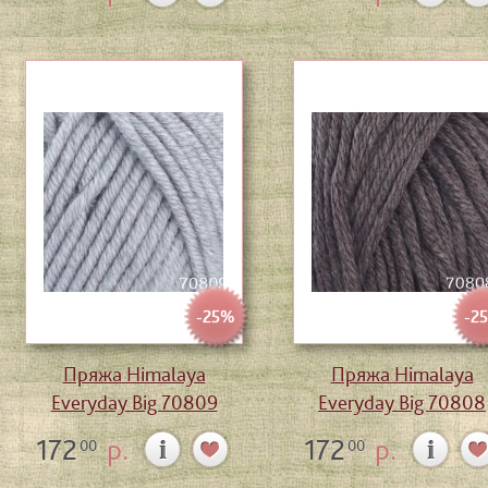
-25%
-2
Пряжа Himalaya
Пряжа Himalaya
Everyday Big 70809
Everyday Big 70808
172
р.
172
р.
00
00