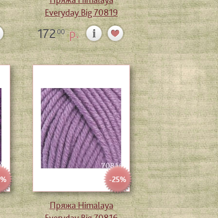
Everyday Big 70819
172
р.
00
5%
-25%
Пряжа Himalaya
Everyday Big 70816