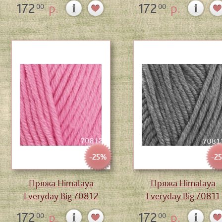
172
р.
172
р.
00
00
-25%
-2
Пряжа Himalaya
Пряжа Himalaya
Everyday Big 70812
Everyday Big 70811
172
р.
172
р.
00
00