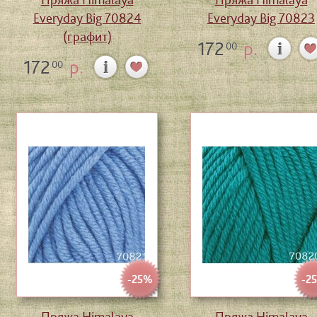
Everyday Big 70824
Everyday Big 70823
(графит)
172
р.
00
172
р.
00
-25%
-2
Пряжа Himalaya
Пряжа Himalaya