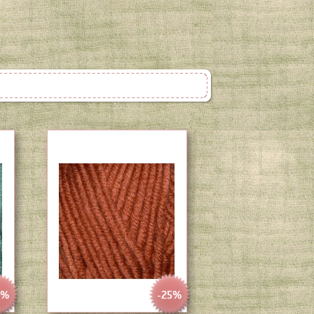
5%
-25%