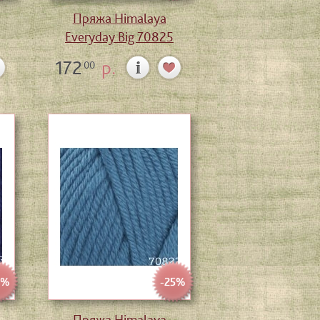
Пряжа Himalaya
Everyday Big 70825
172
р.
00
5%
-25%
Пряжа Himalaya