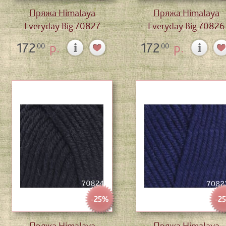
Пряжа Himalaya
Пряжа Himalaya
Everyday Big 70827
Everyday Big 70826
172
р.
172
р.
00
00
-25%
-2
Пряжа Himalaya
Пряжа Himalaya