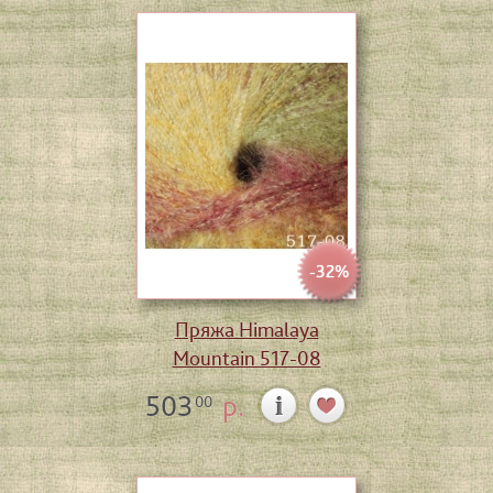
-32%
Пряжа Himalaya
Mountain 517-08
503
р.
00