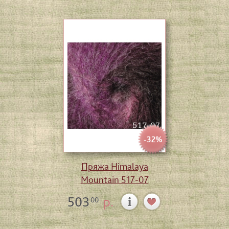
-32%
Пряжа Himalaya
Mountain 517-07
503
р.
00