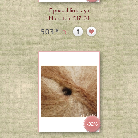
Пряжа Himalaya
Mountain 517-01
503
р.
00
-32%