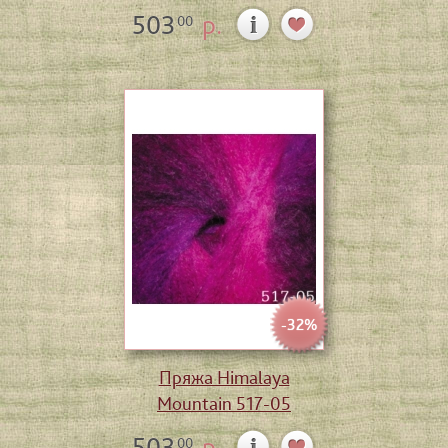
503
р.
00
-32%
Пряжа Himalaya
Mountain 517-05
503
р.
00