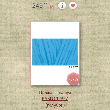
249
р.
00
-37%
Пряжа Himalaya
PABLO 12327
(голубой)