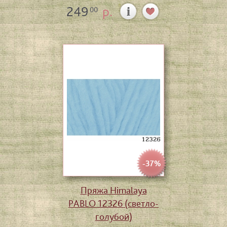
249
р.
00
-37%
Пряжа Himalaya
PABLO 12326 (светло-
голубой)