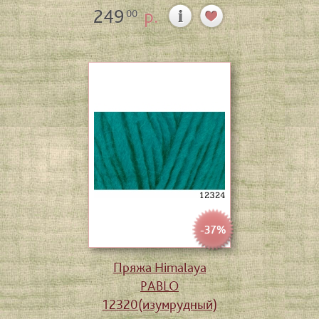
249
р.
00
-37%
Пряжа Himalaya
PABLO
12320(изумрудный)