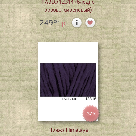
PABLO 12314 (бледно
розово-сиреневый)
249
р.
00
-37%
Пряжа Himalaya