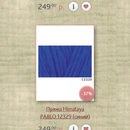
249
р.
00
-37%
Пряжа Himalaya
PABLO 12329 (синий)
249
р.
00