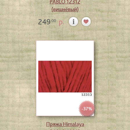
PABLO 12312
(вишнёвый)
249
р.
00
-37%
Пряжа Himalaya