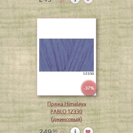
-37%
Пряжа Himalaya
PABLO 12330
(джинсовый)
249
р.
00