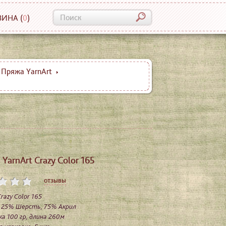
ЗИНА
(
0
)
Пряжа YarnArt
YarnArt Crazy Color 165
отзывы
razy Color 165
: 25% Шерсть, 75% Акрил
а 100 гр, длина 260м