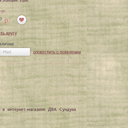
 упаковке: 5 шт.
р.
р.
0
ть другу
наличии
оповестить о появлении
 в интернет-магазине ДВА Сундука