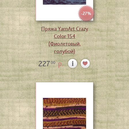
-27%
Пряжа YarnArt Crazy
Color 154
(Фиолетовый,
голубой)
227
р.
00