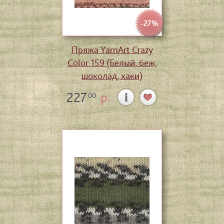
-27%
Пряжа YarnArt Crazy
Color 159 (Белый, беж,
шоколад, хаки)
227
р.
00