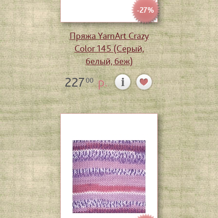
-27%
Пряжа YarnArt Crazy
Color 145 (Серый,
белый, беж)
227
р.
00