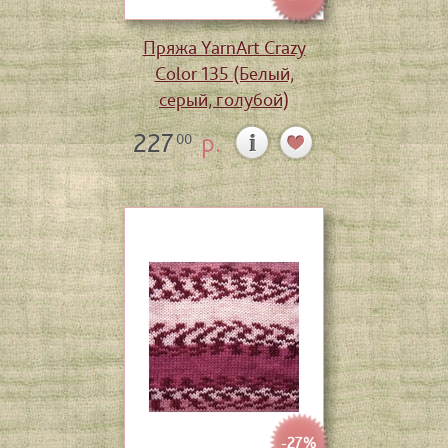
Пряжа YarnArt Crazy
Color 135 (Белый,
серый, голубой)
227
р.
00
-27%