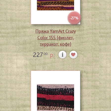
-27%
Пряжа YarnArt Crazy
Color 155 (фиолет,
терракот, кофе)
227
р.
00