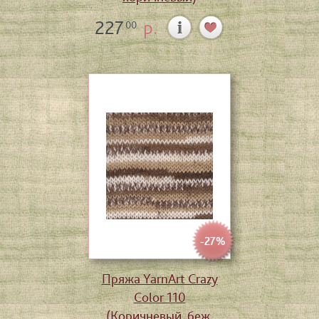
227
р.
00
-27%
Пряжа YarnArt Crazy
Color 110
(Коричневый, беж,