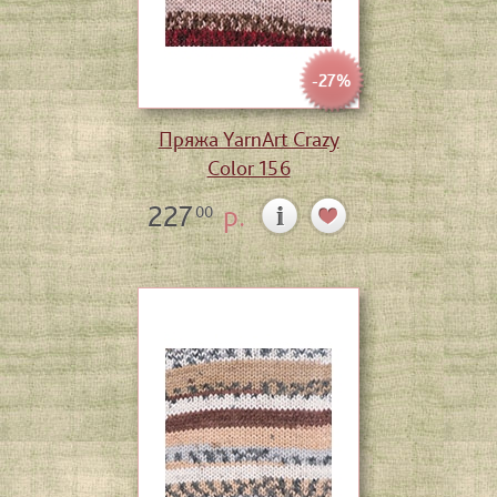
-27%
Пряжа YarnArt Crazy
Color 156
227
р.
00