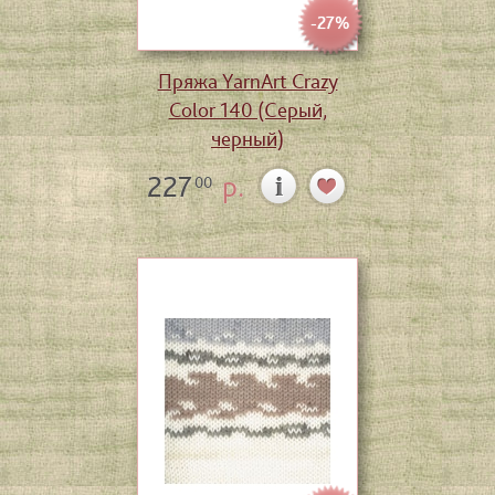
-27%
Пряжа YarnArt Crazy
Color 140 (Серый,
черный)
227
р.
00