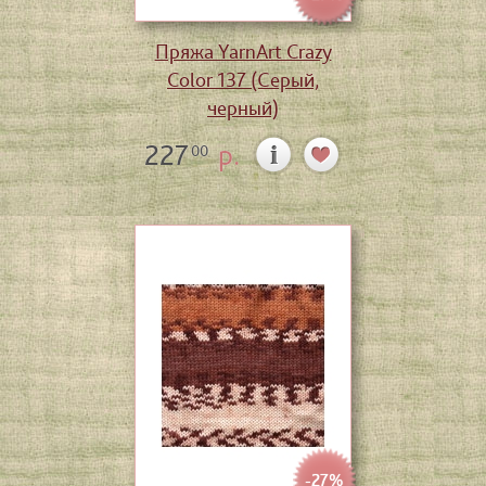
Пряжа YarnArt Crazy
Color 137 (Серый,
черный)
227
р.
00
-27%