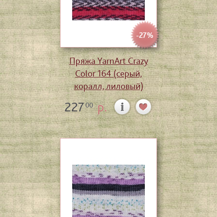
-27%
Пряжа YarnArt Crazy
Color 164 (серый,
коралл, лиловый)
227
р.
00