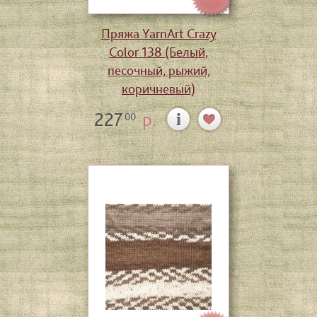
Пряжа YarnArt Crazy
Color 138 (Белый,
песочный, рыжий,
коричневый)
227
р.
00