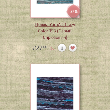
-27%
Пряжа YarnArt Crazy
Color 153 (Серый,
бирюзовый)
227
р.
00