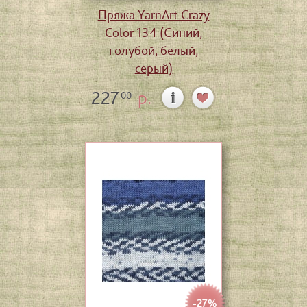
Пряжа YarnArt Crazy
Color 134 (Синий,
голубой, белый,
серый)
227
р.
00
-27%