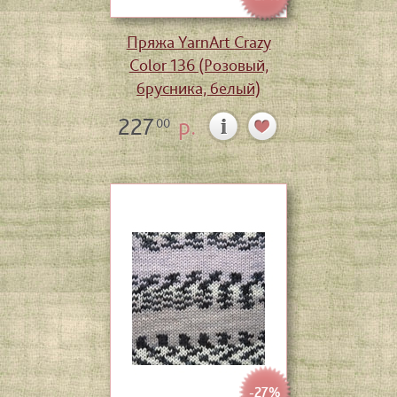
Пряжа YarnArt Crazy
Color 136 (Розовый,
брусника, белый)
227
р.
00
-27%