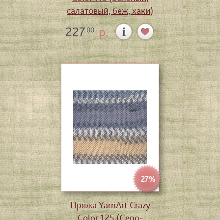
салатовый, беж, хаки)
227
р.
00
-27%
Пряжа YarnArt Crazy
Color 125 (Серо-