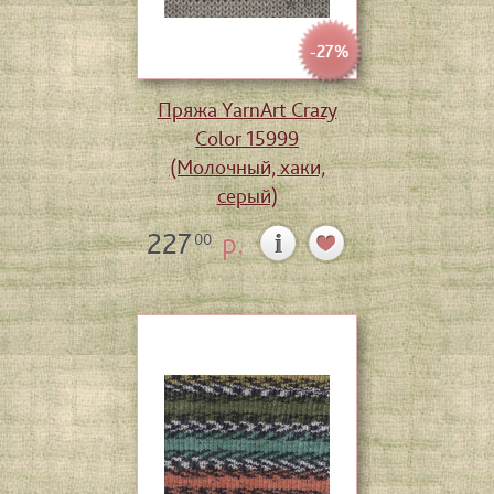
-27%
Пряжа YarnArt Crazy
Color 15999
(Молочный, хаки,
серый)
227
р.
00