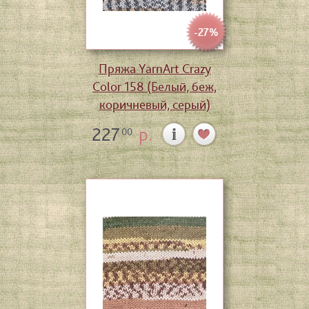
-27%
Пряжа YarnArt Crazy
Color 158 (Белый, беж,
коричневый, серый)
227
р.
00