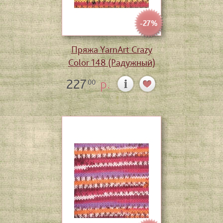
-27%
Пряжа YarnArt Crazy
Color 148 (Радужный)
227
р.
00