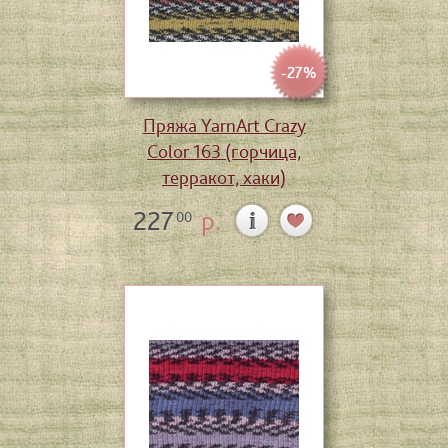
-27%
Пряжа YarnArt Crazy
Color 163 (горчица,
терракот, хаки)
227
р.
00