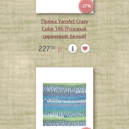
-27%
Пряжа YarnArt Crazy
Color 146 (Розовый,
сиреневый, белый)
227
р.
00