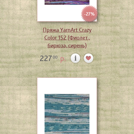
-27%
Пряжа YarnArt Crazy
Color 152 (Фиолет.,
бирюза, сирень)
227
р.
00