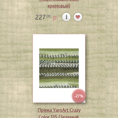
кремовый)
227
р.
00
-27%
Пряжа YarnArt Crazy
Color 115 (Зеленый,