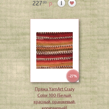
227
р.
00
-27%
Пряжа YarnArt Crazy
Color 100 (Белый,
красный, оранжевый,
коричневый)