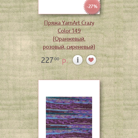
-27%
Пряжа YarnArt Crazy
Color 149
(Оранжевый,
розовый, сиреневый)
227
р.
00