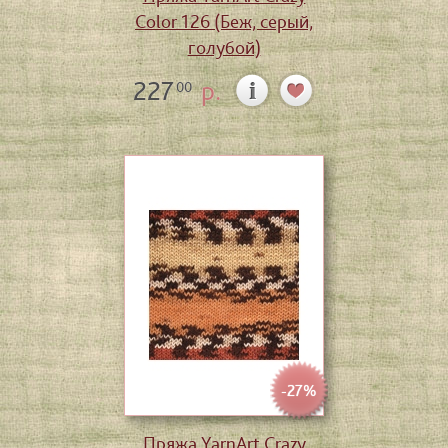
Color 126 (Беж, серый,
голубой)
227
р.
00
-27%
Пряжа YarnArt Crazy