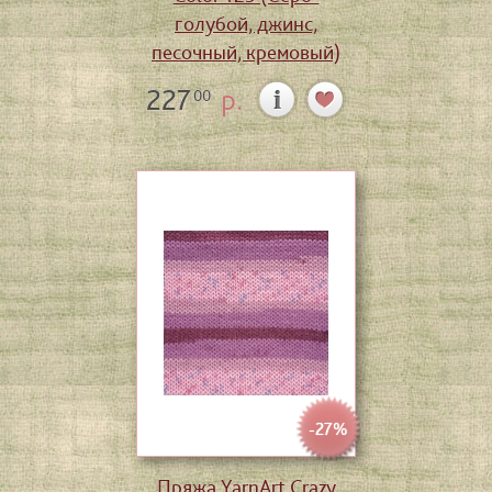
голубой, джинс,
песочный, кремовый)
227
р.
00
-27%
Пряжа YarnArt Crazy