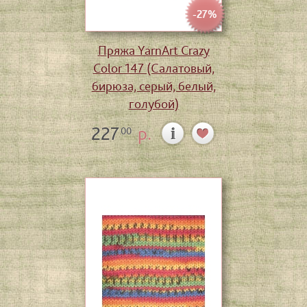
-27%
Пряжа YarnArt Crazy
Color 147 (Салатовый,
бирюза, серый, белый,
голубой)
227
р.
00