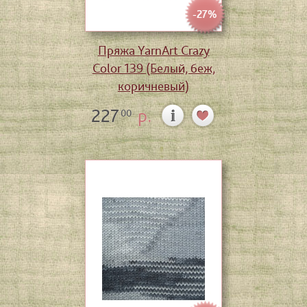
-27%
Пряжа YarnArt Crazy
Color 139 (Белый, беж,
коричневый)
227
р.
00