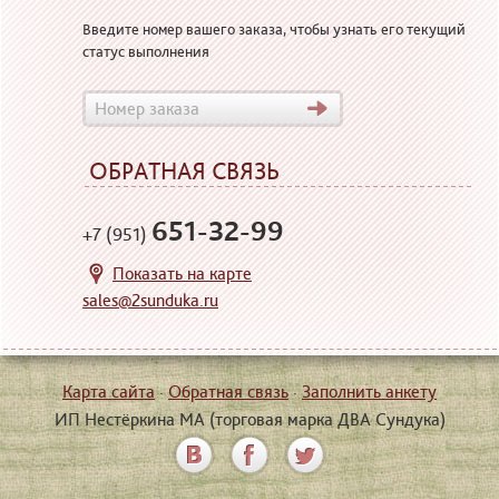
Введите номер вашего заказа, чтобы узнать его текущий
статус выполнения
ОБРАТНАЯ СВЯЗЬ
651-32-99
+7 (951)
Показать на карте
sales@2sunduka.ru
Карта сайта
·
Обратная связь
·
Заполнить анкету
ИП Нестёркина МА (торговая марка ДВА Сундука)